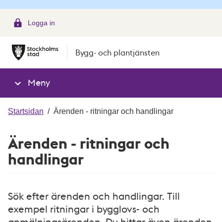
g
Logga in
Bygg- och plantjänsten
Meny
Startsidan
/
Ärenden - ritningar och handlingar
Ärenden - ritningar och
handlingar
Sök efter ärenden och handlingar. Till
exempel ritningar i bygglovs- och
anmälningsärenden. Du hittar även ärenden