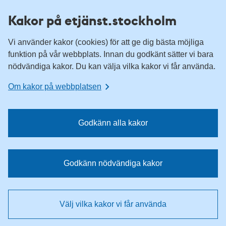
H
H
Kakor på etjänst.stockholm
o
o
p
p
Vi använder kakor (cookies) för att ge dig bästa möjliga
p
p
funktion på vår webbplats. Innan du godkänt sätter vi bara
a
a
nödvändiga kakor. Du kan välja vilka kakor vi får använda.
t
t
i
i
Om kakor på webbplatsen
l
l
l
l
n
i
Godkänn alla kakor
a
n
v
n
i
e
Godkänn nödvändiga kakor
g
h
e
å
r
l
Välj vilka kakor vi får använda
i
l
n