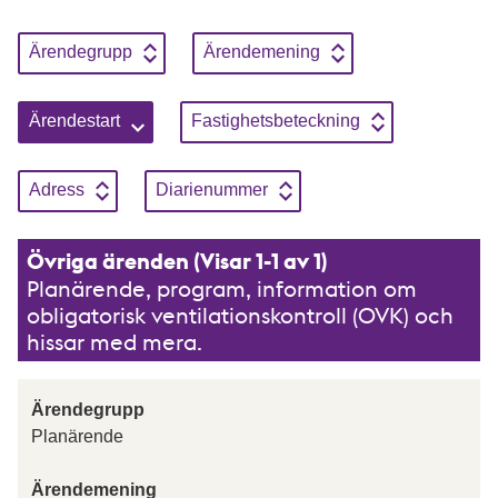
Sortera genom att klicka på knapparna, enbart en sortering kan
Sortera på
Stigande
Sortera på
Stigande
Ärendegrupp
Ärendemening
Sortera på
Stigande
Sortera på
Stigande
Ärendestart
Fastighetsbeteckning
Sortera på
Stigande
Sortera på
Stigande
Adress
Diarienummer
Övriga ärenden (Visar 1-1 av 1)
Planärende, program, information om
obligatorisk ventilationskontroll (OVK) och
hissar med mera.
Ärendegrupp
Planärende
Ärendemening