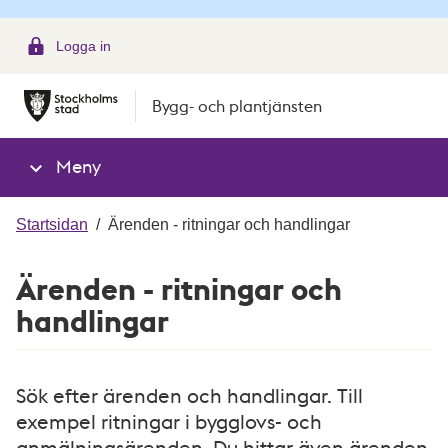
g
Logga in
Bygg- och plantjänsten
Meny
Startsidan
/
Ärenden - ritningar och handlingar
Ärenden - ritningar och
handlingar
Sök efter ärenden och handlingar. Till
exempel ritningar i bygglovs- och
anmälningsärenden. Du hittar även ärenden