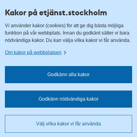
H
H
Kakor på etjänst.stockholm
o
o
p
p
Vi använder kakor (cookies) för att ge dig bästa möjliga
p
p
funktion på vår webbplats. Innan du godkänt sätter vi bara
a
a
nödvändiga kakor. Du kan välja vilka kakor vi får använda.
t
t
i
i
Om kakor på webbplatsen
l
l
l
l
n
i
Godkänn alla kakor
a
n
v
n
i
e
Godkänn nödvändiga kakor
g
h
e
å
r
l
Välj vilka kakor vi får använda
i
l
n