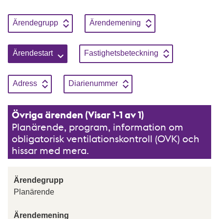
Sortera genom att klicka på knapparna, enbart en sortering kan
Sortera på
Stigande
Sortera på
Stigande
Ärendegrupp
Ärendemening
Sortera på
Stigande
Sortera på
Stigande
Ärendestart
Fastighetsbeteckning
Sortera på
Stigande
Sortera på
Stigande
Adress
Diarienummer
Övriga ärenden (Visar 1-1 av 1)
Planärende, program, information om
obligatorisk ventilationskontroll (OVK) och
hissar med mera.
Ärendegrupp
Planärende
Ärendemening