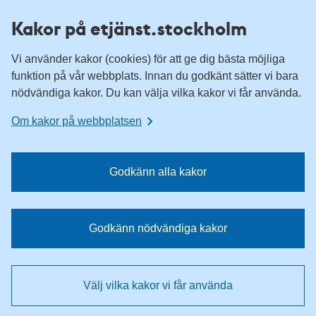
H
H
Kakor på etjänst.stockholm
o
o
p
p
Vi använder kakor (cookies) för att ge dig bästa möjliga
p
p
funktion på vår webbplats. Innan du godkänt sätter vi bara
a
a
nödvändiga kakor. Du kan välja vilka kakor vi får använda.
t
t
i
i
Om kakor på webbplatsen
l
l
l
l
n
i
Godkänn alla kakor
a
n
v
n
i
e
Godkänn nödvändiga kakor
g
h
e
å
r
l
Välj vilka kakor vi får använda
i
l
n