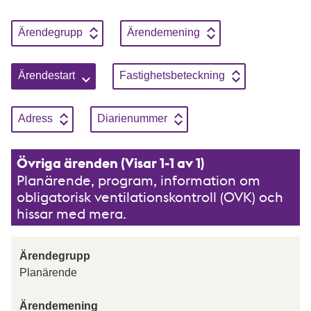
Sortera genom att klicka på knapparna, enbart en sortering kan
Sortera på
Stigande
Sortera på
Stigande
Ärendegrupp
Ärendemening
Sortera på
Stigande
Sortera på
Stigande
Ärendestart
Fastighetsbeteckning
Sortera på
Stigande
Sortera på
Stigande
Adress
Diarienummer
Övriga ärenden (Visar 1-1 av 1)
Planärende, program, information om
obligatorisk ventilationskontroll (OVK) och
hissar med mera.
Ärendegrupp
Planärende
Ärendemening