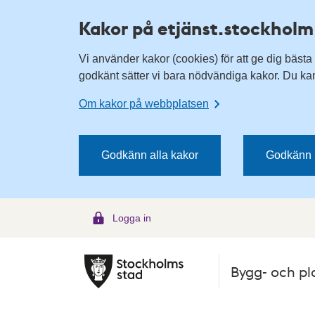
H
H
Kakor på etjänst.stockholm
o
o
p
p
Vi använder kakor (cookies) för att ge dig bästa
p
p
godkänt sätter vi bara nödvändiga kakor. Du kan 
a
a
t
t
Om kakor på webbplatsen
i
i
l
l
l
l
Godkänn alla kakor
Godkänn 
n
i
a
n
v
n
Logga in
i
e
g
h
e
å
Bygg- och pl
r
l
i
l
n