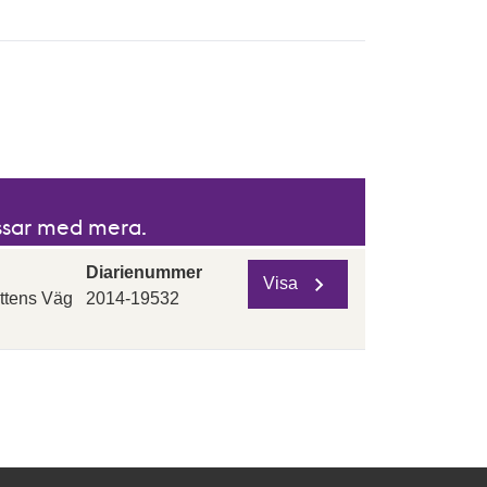
igande och fallande ordning.
issar med mera.
Diarienummer
Visa
ttens Väg
2014-19532