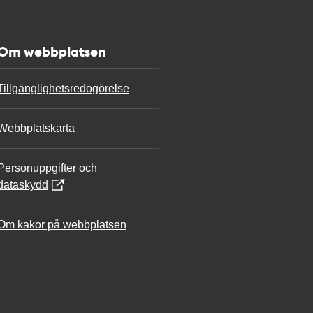
Om webbplatsen
Tillgänglighetsredogörelse
Webbplatskarta
Personuppgifter och
dataskydd
Om kakor på webbplatsen