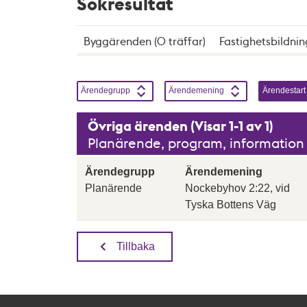
Sökresultat
Byggärenden (0 träffar)
Fastighetsbildnin
Sortera genom att klicka på knapparna, enbart en
Sortera på
Stigande
Sortera på
Stigande
Sortera på
Ärendegrupp
Ärendemening
Ärendestart
Övriga ärenden (Visar 1-1 av 1)
Planärende, program, information o
Ärendegrupp
Ärendemening
Planärende
Nockebyhov 2:22, vid
Tyska Bottens Väg
Tillbaka