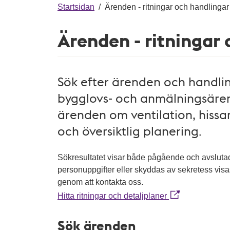
g
Startsidan
/
Ärenden - ritningar och handlingar
Ärenden - ritningar
Sök efter ärenden och handling
bygglovs- och anmälningsären
ärenden om ventilation, hissar
och översiktlig planering.
Sökresultatet visar både pågående och avslut
personuppgifter eller skyddas av sekretess vis
genom att kontakta oss.
Hitta ritningar och detaljplaner
Sök ärenden