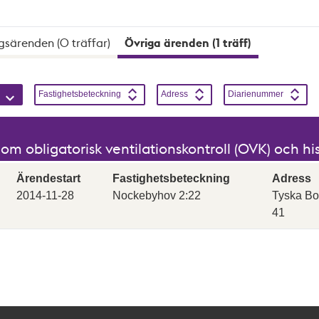
gsärenden (0 träffar)
Övriga ärenden (1 träff)
 sortering kan vara aktiv samtidigt. Sortering skiftar mellan st
Stigande
Sortera på
Stigande
Sortera på
Stigande
Sortera på
Stigande
Fastighetsbeteckning
Adress
Diarienummer
m obligatorisk ventilationskontroll (OVK) och h
Ärendestart
Fastighetsbeteckning
Adress
2014-11-28
Nockebyhov 2:22
Tyska Bo
41