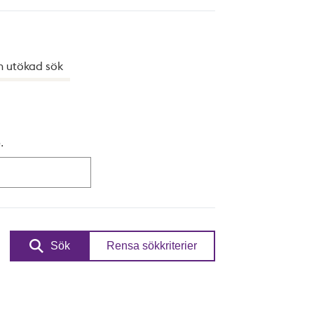
h utökad sök
.
Sök
Rensa sökkriterier