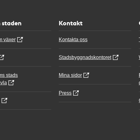
 staden
Kontakt
m växer
Kontakta oss
Stadsbyggnadskontoret
ms stads
Mina sidor
vla
Press