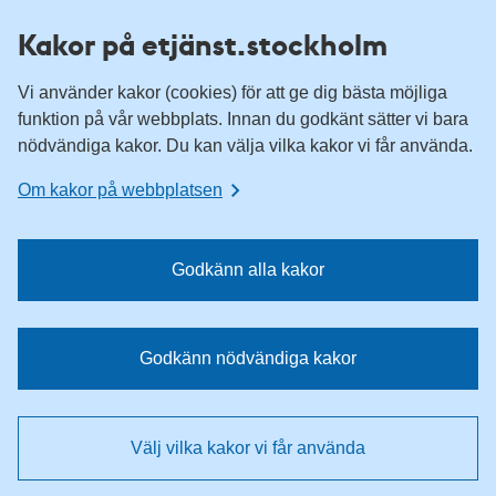
H
H
Kakor på etjänst.stockholm
o
o
p
p
Vi använder kakor (cookies) för att ge dig bästa möjliga
p
p
funktion på vår webbplats. Innan du godkänt sätter vi bara
a
a
nödvändiga kakor. Du kan välja vilka kakor vi får använda.
t
t
i
i
Om kakor på webbplatsen
l
l
l
l
n
i
Godkänn alla kakor
a
n
v
n
i
e
Godkänn nödvändiga kakor
g
h
e
å
r
l
Välj vilka kakor vi får använda
i
l
n