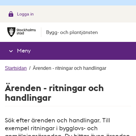
g
Logga in
Bygg- och plantjänsten
Meny
Startsidan
/
Ärenden - ritningar och handlingar
Ärenden - ritningar och
handlingar
Sök efter ärenden och handlingar. Till
exempel ritningar i bygglovs- och
anmälningsärenden. Du hittar även ärenden