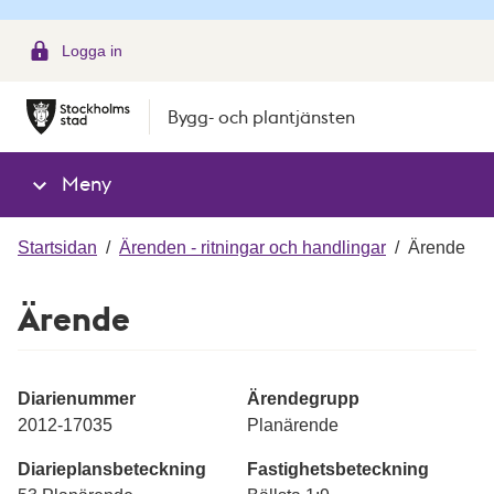
g
Logga in
Bygg- och plantjänsten
Meny
Startsidan
/
Ärenden - ritningar och handlingar
/
Ärende
Ärende
Diarienummer
Ärendegrupp
2012-17035
Planärende
Diarieplansbeteckning
Fastighetsbeteckning