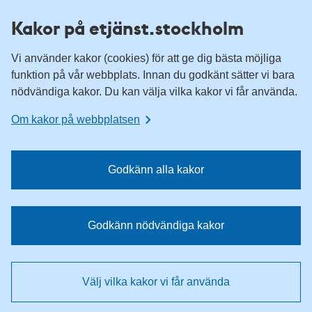
H
H
Kakor på etjänst.stockholm
o
o
p
p
Vi använder kakor (cookies) för att ge dig bästa möjliga
p
p
funktion på vår webbplats. Innan du godkänt sätter vi bara
a
a
nödvändiga kakor. Du kan välja vilka kakor vi får använda.
t
t
i
i
Om kakor på webbplatsen
l
l
l
l
n
i
Godkänn alla kakor
a
n
v
n
i
e
Godkänn nödvändiga kakor
g
h
e
å
r
l
Välj vilka kakor vi får använda
i
l
n