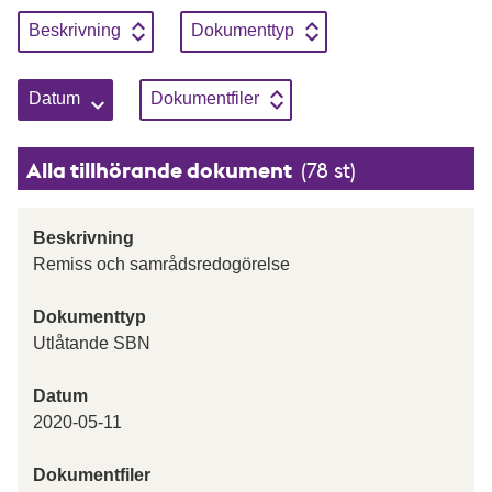
Sortera genom att klicka på knapparna, enbart en sortering kan
Sortera på
Stigande
Sortera på
Stigande
Beskrivning
Dokumenttyp
Sortera på
Stigande
Sortera på
Stigande
Datum
Dokumentfiler
Alla tillhörande dokument
(78 st)
Beskrivning
Remiss och samrådsredogörelse
Dokumenttyp
Utlåtande SBN
Datum
2020-05-11
Dokumentfiler