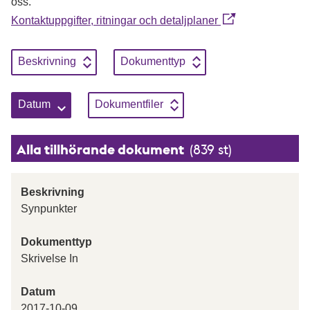
oss.
Kontaktuppgifter, ritningar och detaljplaner
Sortera genom att klicka på knapparna, enbart en sortering kan
Sortera på
Stigande
Sortera på
Stigande
Beskrivning
Dokumenttyp
Sortera på
Stigande
Sortera på
Stigande
Datum
Dokumentfiler
Alla tillhörande dokument
(839 st)
Beskrivning
Synpunkter
Dokumenttyp
Skrivelse In
Datum
2017-10-09