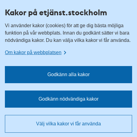
H
H
Kakor på etjänst.stockholm
o
o
p
p
Vi använder kakor (cookies) för att ge dig bästa möjliga
p
p
funktion på vår webbplats. Innan du godkänt sätter vi bara
a
a
nödvändiga kakor. Du kan välja vilka kakor vi får använda.
t
t
i
i
Om kakor på webbplatsen
l
l
l
l
n
i
Godkänn alla kakor
a
n
v
n
i
e
Godkänn nödvändiga kakor
g
h
e
å
r
l
Välj vilka kakor vi får använda
i
l
n