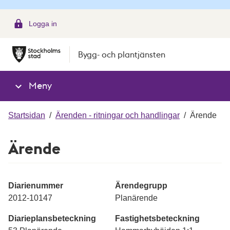
g
Logga in
Bygg- och plantjänsten
Meny
Startsidan
/
Ärenden - ritningar och handlingar
/
Ärende
Ärende
Diarienummer
Ärendegrupp
2012-10147
Planärende
Diarieplansbeteckning
Fastighetsbeteckning