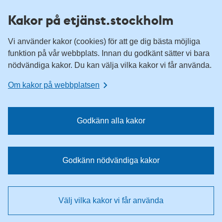
H
H
Kakor på etjänst.stockholm
o
o
p
p
Vi använder kakor (cookies) för att ge dig bästa möjliga
p
p
funktion på vår webbplats. Innan du godkänt sätter vi bara
a
a
nödvändiga kakor. Du kan välja vilka kakor vi får använda.
t
t
i
i
Om kakor på webbplatsen
l
l
l
l
n
i
Godkänn alla kakor
a
n
v
n
i
e
Godkänn nödvändiga kakor
g
h
e
å
r
l
Välj vilka kakor vi får använda
i
l
n