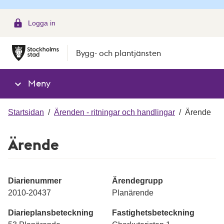
g
Logga in
Bygg- och plantjänsten
Meny
Startsidan
/
Ärenden - ritningar och handlingar
/
Ärende
Ärende
Diarienummer
Ärendegrupp
2010-20437
Planärende
Diarieplansbeteckning
Fastighetsbeteckning