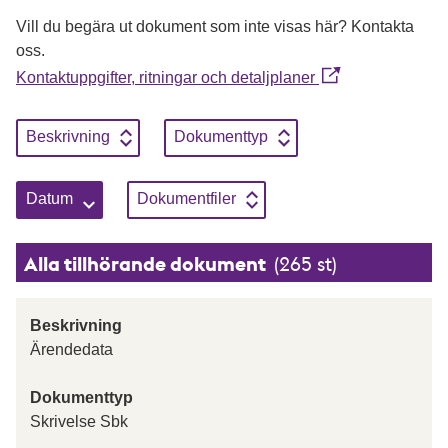
Vill du begära ut dokument som inte visas här? Kontakta
oss.
Kontaktuppgifter, ritningar och detaljplaner
Sortera genom att klicka på knapparna, enbart en sortering kan
Sortera på
Stigande
Sortera på
Stigande
Beskrivning
Dokumenttyp
Sortera på
Stigande
Sortera på
Stigande
Datum
Dokumentfiler
Alla tillhörande dokument
(265 st)
Beskrivning
Ärendedata
Dokumenttyp
Skrivelse Sbk