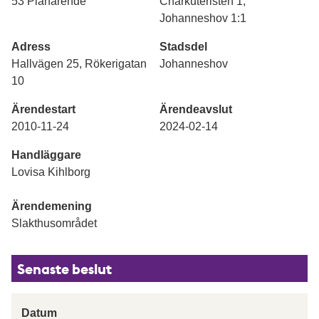
53 Planärende
Charkuteristen 1,
Johanneshov 1:1
Adress
Stadsdel
Hallvägen 25, Rökerigatan
Johanneshov
10
Ärendestart
Ärendeavslut
2010-11-24
2024-02-14
Handläggare
Lovisa Kihlborg
Ärendemening
Slakthusområdet
Senaste beslut
Datum